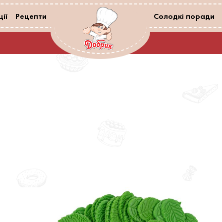
ії
Рецепти
Солодкі поради